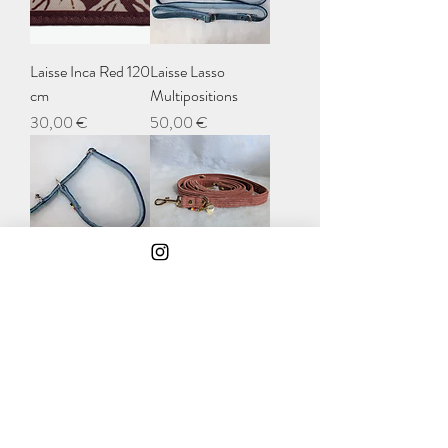
Laisse Inca Red 120
Laisse Lasso
cm
Multipositions
Prix
Prix
30,00 €
50,00 €
Laisse Lasso 120cm
Laisse
multipositions
Prix
40,00 €
Prix
50,00 €
Voir plus