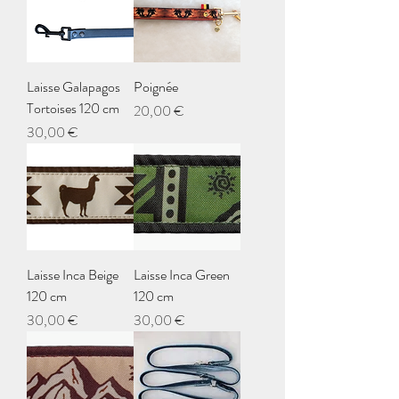
Laisse Galapagos
Poignée
Tortoises 120 cm
Prix
20,00 €
Prix
30,00 €
Laisse Inca Beige
Laisse Inca Green
120 cm
120 cm
Prix
Prix
30,00 €
30,00 €