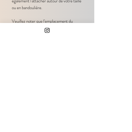
également l'attacher autour de votre taille
ou en bandoulière.
Veuillez noter que l'emplacement du
motif peut varier selon la taille de chaque
laisse, car elles sont toutes
soigneusement fabriquées à la main.
Nous vous recommandons également de
laver vos laisses à la main ; cependant,
elles peuvent aussi être lavées à une
température de 30 degrés.
DÉTAILS DE L'ARTICLE:
Longueur de la laisse au choix entre 150
cm, 190 cm et 220 cm
Largeur de la laisse :
15mm
CGV