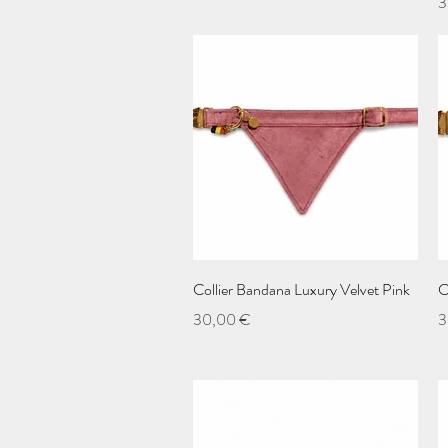
P
3
Aperçu rapide
Collier Bandana Luxury Velvet Pink
C
Prix
P
30,00 €
3