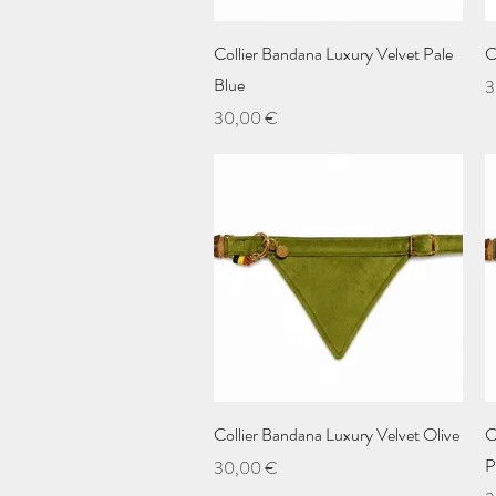
Aperçu rapide
Collier Bandana Luxury Velvet Pale
C
Blue
P
3
Prix
30,00 €
Aperçu rapide
Collier Bandana Luxury Velvet Olive
C
P
Prix
30,00 €