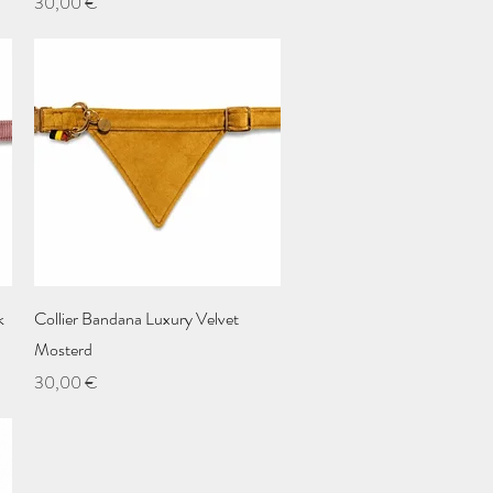
Prix
30,00 €
Aperçu rapide
k
Collier Bandana Luxury Velvet
Mosterd
Prix
30,00 €