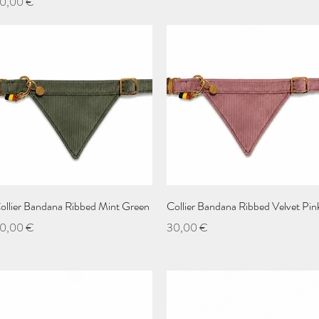
rix
0,00 €
Aperçu rapide
Aperçu rapide
ollier Bandana Ribbed Mint Green
Collier Bandana Ribbed Velvet Pin
rix
Prix
0,00 €
30,00 €