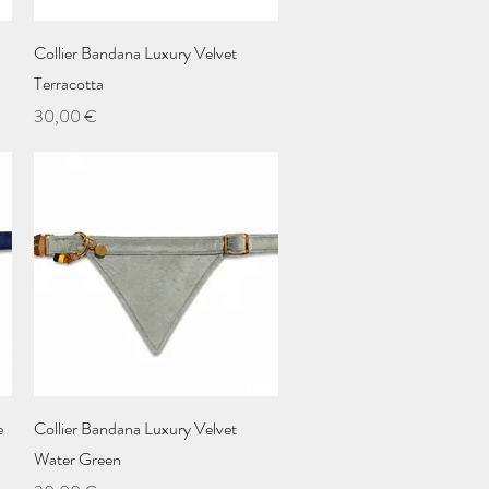
Aperçu rapide
Collier Bandana Luxury Velvet
Terracotta
Prix
30,00 €
Aperçu rapide
e
Collier Bandana Luxury Velvet
Water Green