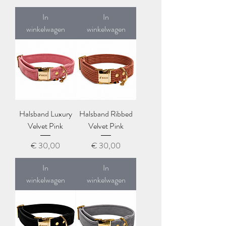
In
In
winkelwagen
winkelwagen
Halsband Luxury
Halsband Ribbed
Velvet Pink
Velvet Pink
Prijs
Prijs
€ 30,00
€ 30,00
In
In
winkelwagen
winkelwagen