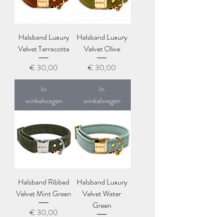
Halsband Luxury
Halsband Luxury
Velvet Terracotta
Velvet Olive
Prijs
Prijs
€ 30,00
€ 30,00
In
In
winkelwagen
winkelwagen
Halsband Ribbed
Halsband Luxury
Velvet Mint Green
Velvet Water
Green
Prijs
€ 30,00