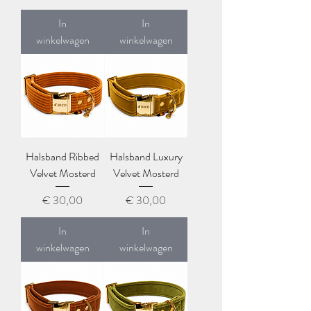
In
In
winkelwagen
winkelwagen
Halsband Ribbed
Halsband Luxury
Velvet Mosterd
Velvet Mosterd
Prijs
Prijs
€ 30,00
€ 30,00
In
In
winkelwagen
winkelwagen