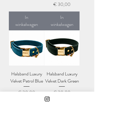
Prijs
€ 30,00
In
In
winkelwagen
winkelwagen
Halsband Luxury
Halsband Luxury
Velvet Petrol Blue
Velvet Dark Green
Prijs
Prijs
€ 30,00
€ 30,00
In
Niet op
winkelwagen
voorraad