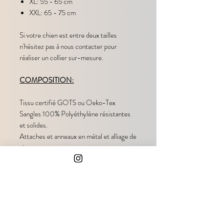
XL: 55 - 65 cm
XXL: 65 - 75 cm
Si votre chien est entre deux tailles
n'hésitez pas à nous contacter pour
réaliser un collier sur-mesure.
COMPOSITION:
Tissu certifié GOTS ou Oeko-Tex
Sangles 100% Polyéthylène résistantes
et solides.
Attaches et anneaux en métal et alliage de
zinc.
ENTRETIEN
Nous recommandons de laver vos
accessoires à la main, mais ils sont
également lavables à la machine. Placez-