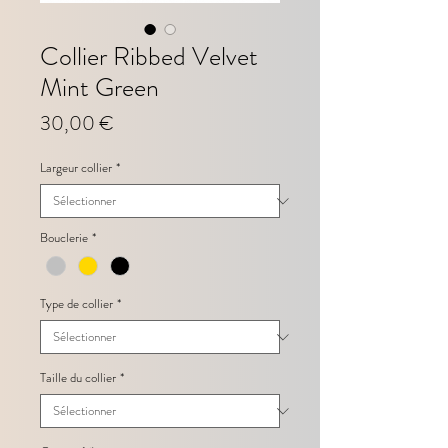
Collier Ribbed Velvet
Mint Green
Prix
30,00 €
Largeur collier
*
Bouclerie
*
Type de collier
*
Taille du collier
*