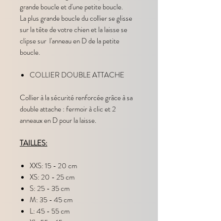
grande boucle et d'une petite boucle.
La plus grande boucle du collier se glisse
sur la tête de votre chien et la laisse se
clipse sur l'anneau en D de la petite
boucle.
COLLIER DOUBLE ATTACHE
Collier à la sécurité renforcée grâce à sa
double attache : fermoir à clic et 2
anneaux en D pour la laisse.
TAILLES:
XXS: 15 - 20 cm
XS: 20 - 25 cm
S: 25 - 35 cm
M: 35 - 45 cm
L: 45 - 55 cm