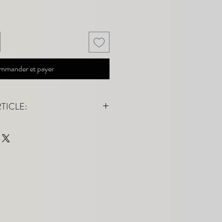
mmander et payer
RTICLE:
ec un couineur extra fort.
7 cm.