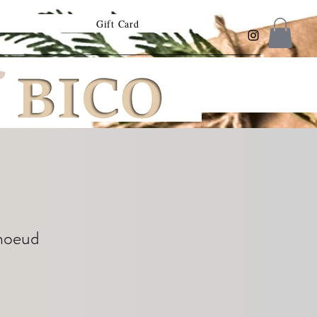
Gift Card
 noeud