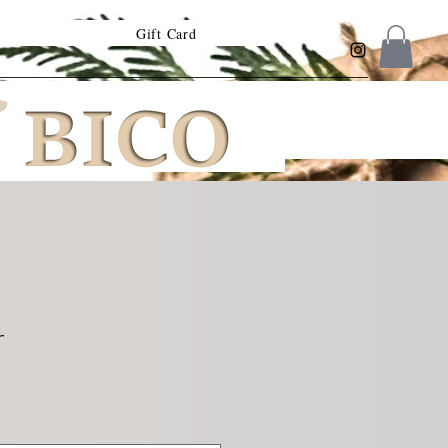
Gift Card
r