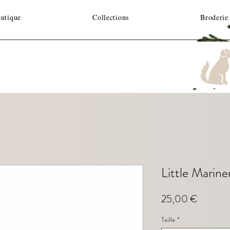
utique
Collections
Broderie
Little Marine
Prix
25,00 €
Taille
*