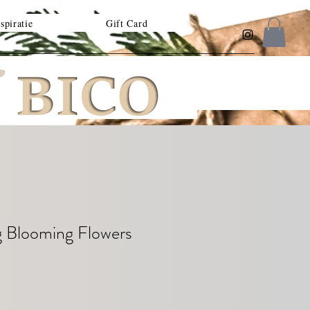
spiratie
Gift Card
g Blooming Flowers