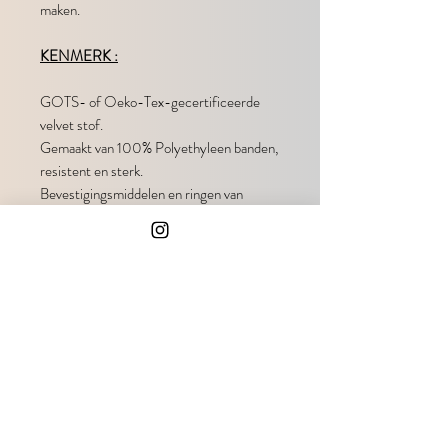
maken.
KENMERK :
GOTS- of Oeko-Tex-gecertificeerde
velvet stof.
Gemaakt van 100% Polyethyleen banden,
resistent en sterk.
Bevestigingsmiddelen en ringen van
metaal en zinklegering.
ONDERHOUD
Wij raden aan uw halsbanden handwassen,
maar ze zijn ook waasbaar in de machine.
Doe ze in een waszak die speciaal is
ontworpen voor delicate kleding en kies
een zacht of koud programma.
OPMERKING