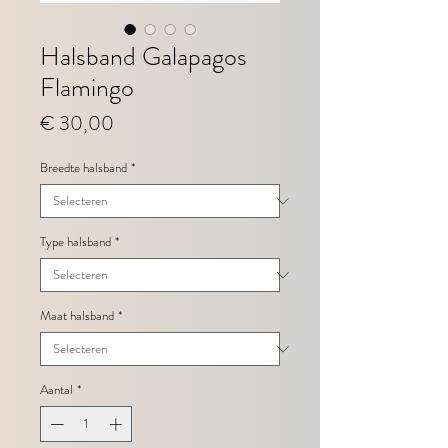
Halsband Galapagos
Flamingo
Prijs
€ 30,00
Breedte halsband
*
Type halsband
*
Maat halsband
*
Aantal
*