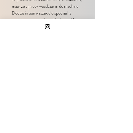
maar ze zijn ook waasbaar in de machine.
Doe ze in een waszak die speciaal is
ontworpen voor delicate kleding en kies
een zacht of koud programma.
OPMERKING
Omdat het handgemaakte creaties zijn,
kunnen de afmetingen met plus of min
één centimeter variëren.
Ook al zijn onze producten gemaakt om
lang mee te gaan, geen enkele halsband is
onverwoestbaar. Controleer altijd of ze
tijdens het laatste gebruik niet beschadigd
zijn.