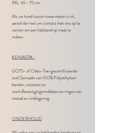
XXL: 65 - 75 cm
Als uw hond tussen twee maten in zit,
aarzel dan niet om contact met ons op te
nemen om een halsband op maat te
maken.
KENMERK :​
GOTS- of Oeko-Tex-gecertificeerde
stof.Gemaakt van 100% Polyethyleen
banden, resistent en
sterk.Bevestigingsmiddelen en ringen van
metaal en zinklegering.
ONDERHOUD
Wij raden aan uw halsbanden handwassen,