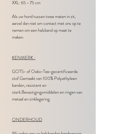
XXL: 65 - 75 cm
Als uw hond tussen twee maten in zit,
aarzel dan niet om contact met ons op te
nemen om een halsband op maat te
maken.
KENMERK :​
GOTS- of Oeko-Tex-gecertificeerde
stof.Gemaakt van 100% Polyethyleen
banden, resistent en
sterk.Bevestigingsmiddelen en ringen van
metaal en zinklegering.
ONDERHOUD
Wij raden aan uw halsbanden handwassen,