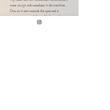
maar ze zijn ook waasbaar in de machine.
Doe ze in een waszak die speciaal is
ontworpen voor delicate kleding en kies
een zacht of koud programma.
OPMERKING
Omdat het handgemaakte creaties zijn,
kunnen de afmetingen met plus of min
één centimeter variëren.
Ook al zijn onze producten gemaakt om
lang mee te gaan, geen enkele halsband is
onverwoestbaar. Controleer altijd of ze
tijdens het laatste gebruik niet beschadigd
zijn.