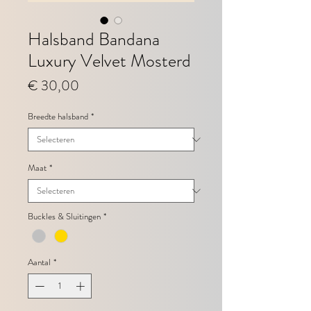
Halsband Bandana
Luxury Velvet Mosterd
Prijs
€ 30,00
Breedte halsband
*
Maat
*
Buckles & Sluitingen
*
Aantal
*